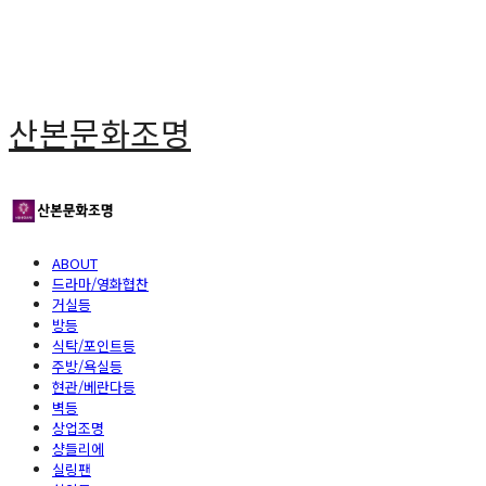
산본문화조명
ABOUT
드라마/영화협찬
거실등
방등
식탁/포인트등
주방/욕실등
현관/베란다등
벽등
상업조명
샹들리에
실링팬