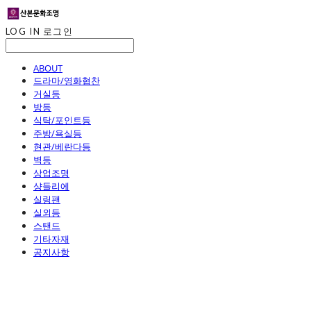
LOG IN
로그인
ABOUT
드라마/영화협찬
거실등
방등
식탁/포인트등
주방/욕실등
현관/베란다등
벽등
상업조명
샹들리에
실링팬
실외등
스탠드
기타자재
공지사항