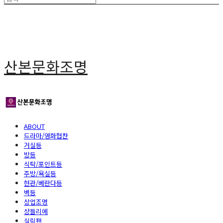
산본문화조명
ABOUT
드라마/영화협찬
거실등
방등
식탁/포인트등
주방/욕실등
현관/베란다등
벽등
상업조명
샹들리에
실링팬