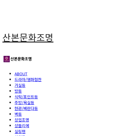
산본문화조명
ABOUT
드라마/영화협찬
거실등
방등
식탁/포인트등
주방/욕실등
현관/베란다등
벽등
상업조명
샹들리에
실링팬