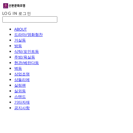
LOG IN
로그인
ABOUT
드라마/영화협찬
거실등
방등
식탁/포인트등
주방/욕실등
현관/베란다등
벽등
상업조명
샹들리에
실링팬
실외등
스탠드
기타자재
공지사항