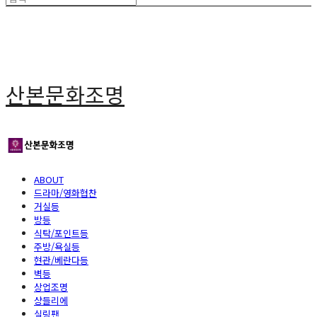
산본문화조명
ABOUT
드라마/영화협찬
거실등
방등
식탁/포인트등
주방/욕실등
현관/베란다등
벽등
상업조명
샹들리에
실링팬