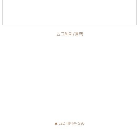
△그레이/블랙
▲ LED 에디슨 G95