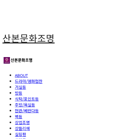
산본문화조명
ABOUT
드라마/영화협찬
거실등
방등
식탁/포인트등
주방/욕실등
현관/베란다등
벽등
상업조명
샹들리에
실링팬