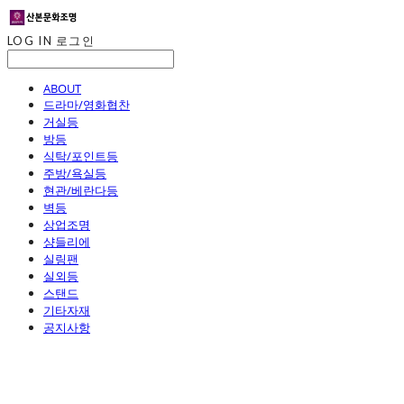
LOG IN
로그인
ABOUT
드라마/영화협찬
거실등
방등
식탁/포인트등
주방/욕실등
현관/베란다등
벽등
상업조명
샹들리에
실링팬
실외등
스탠드
기타자재
공지사항