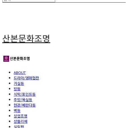
산본문화조명
ABOUT
드라마/영화협찬
거실등
방등
식탁/포인트등
주방/욕실등
현관/베란다등
벽등
상업조명
샹들리에
실링팬