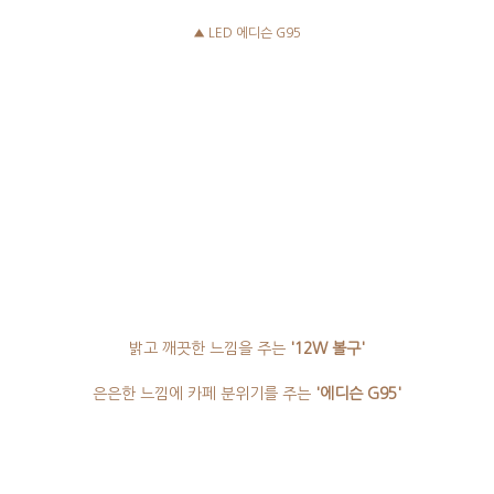
▲ LED 에디슨 G95
밝고 깨끗한 느낌을 주는
'12W 볼구'
은은한 느낌에 카페 분위기를 주는
'에디슨 G95'