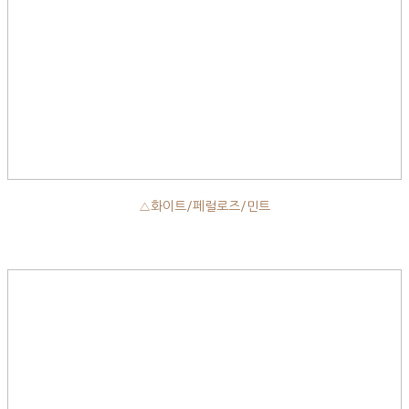
△화이트/페럴로즈/민트