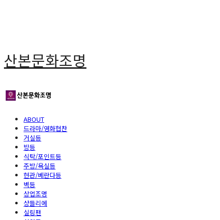
산본문화조명
ABOUT
드라마/영화협찬
거실등
방등
식탁/포인트등
주방/욕실등
현관/베란다등
벽등
상업조명
샹들리에
실링팬