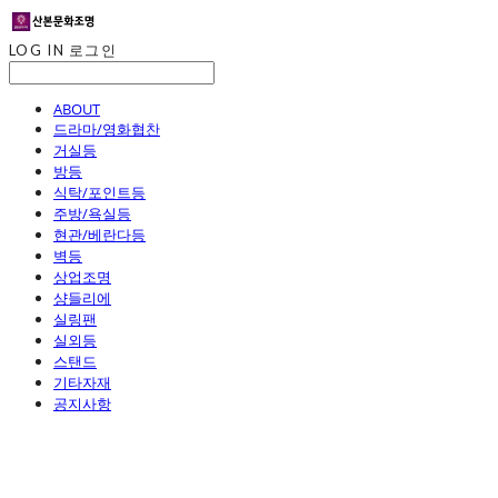
LOG IN
로그인
ABOUT
드라마/영화협찬
거실등
방등
식탁/포인트등
주방/욕실등
현관/베란다등
벽등
상업조명
샹들리에
실링팬
실외등
스탠드
기타자재
공지사항