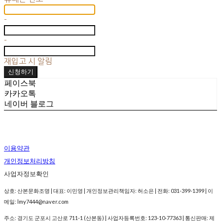
-
-
재입고 시 알림
신청하기
페이스북
카카오톡
네이버 블로그
이용약관
개인정보처리방침
사업자정보확인
상호: 산본문화조명 | 대표: 이민영 | 개인정보관리책임자: 허소은 | 전화: 031-399-1399 | 이
메일: lmy7444@naver.com
주소: 경기도 군포시 고산로 711-1 (산본동) | 사업자등록번호:
123-10-77363
| 통신판매:
제