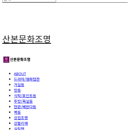
산본문화조명
ABOUT
드라마/영화협찬
거실등
방등
식탁/포인트등
주방/욕실등
현관/베란다등
벽등
상업조명
샹들리에
실링팬