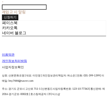
-
재입고 시 알림
신청하기
페이스북
카카오톡
네이버 블로그
이용약관
개인정보처리방침
사업자정보확인
상호: 산본문화조명 | 대표: 이민영 | 개인정보관리책임자: 허소은 | 전화: 031-399-1399 | 이
메일: lmy7444@naver.com
주소: 경기도 군포시 고산로 711-1 (산본동) | 사업자등록번호:
123-10-77363
| 통신판매:
제
2016-경기군포-0002호
| 호스팅제공자: (주)식스샵