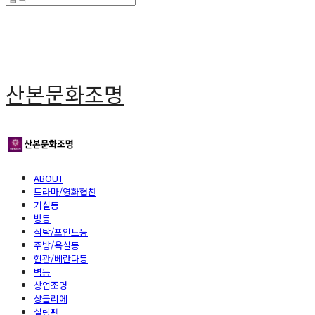
산본문화조명
ABOUT
드라마/영화협찬
거실등
방등
식탁/포인트등
주방/욕실등
현관/베란다등
벽등
상업조명
샹들리에
실링팬