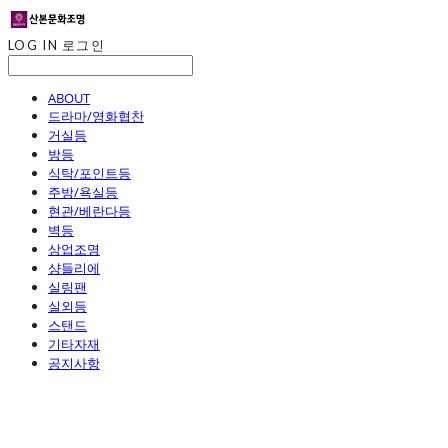
LOG IN
로그인
ABOUT
드라마/영화협찬
거실등
방등
식탁/포인트등
주방/욕실등
현관/베란다등
벽등
상업조명
샹들리에
실링팬
실외등
스탠드
기타자재
공지사항