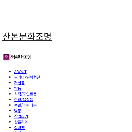
산본문화조명
ABOUT
드라마/영화협찬
거실등
방등
식탁/포인트등
주방/욕실등
현관/베란다등
벽등
상업조명
샹들리에
실링팬