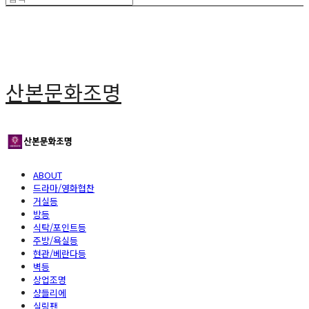
산본문화조명
ABOUT
드라마/영화협찬
거실등
방등
식탁/포인트등
주방/욕실등
현관/베란다등
벽등
상업조명
샹들리에
실링팬