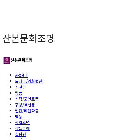
산본문화조명
ABOUT
드라마/영화협찬
거실등
방등
식탁/포인트등
주방/욕실등
현관/베란다등
벽등
상업조명
샹들리에
실링팬