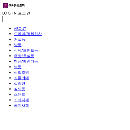
LOG IN
로그인
ABOUT
드라마/영화협찬
거실등
방등
식탁/포인트등
주방/욕실등
현관/베란다등
벽등
상업조명
샹들리에
실링팬
실외등
스탠드
기타자재
공지사항