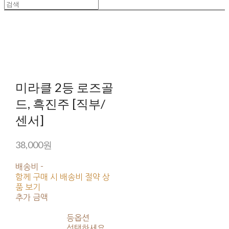
미라클 2등 로즈골
드, 흑진주 [직부/
센서]
38,000원
배송비
-
함께 구매 시 배송비 절약 상
품 보기
추가 금액
등옵션
선택하세요.