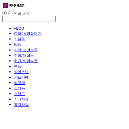
LOG IN
로그인
ABOUT
드라마/영화협찬
거실등
방등
식탁/포인트등
주방/욕실등
현관/베란다등
벽등
상업조명
샹들리에
실링팬
실외등
스탠드
기타자재
공지사항