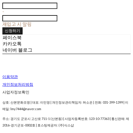
-
재입고 시 알림
신청하기
페이스북
카카오톡
네이버 블로그
이용약관
개인정보처리방침
사업자정보확인
상호: 산본문화조명 | 대표: 이민영 | 개인정보관리책임자: 허소은 | 전화: 031-399-1399 | 이
메일: lmy7444@naver.com
주소: 경기도 군포시 고산로 711-1 (산본동) | 사업자등록번호:
123-10-77363
| 통신판매:
제
2016-경기군포-0002호
| 호스팅제공자: (주)식스샵