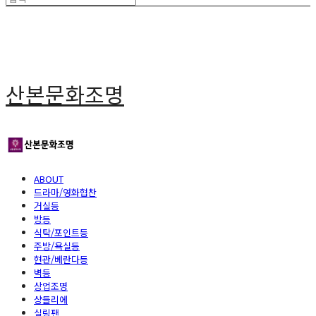
산본문화조명
ABOUT
드라마/영화협찬
거실등
방등
식탁/포인트등
주방/욕실등
현관/베란다등
벽등
상업조명
샹들리에
실링팬