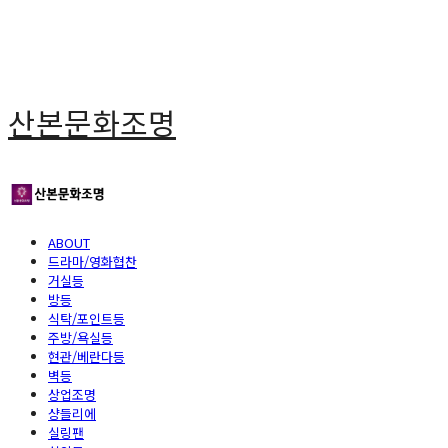
산본문화조명
ABOUT
드라마/영화협찬
거실등
방등
식탁/포인트등
주방/욕실등
현관/베란다등
벽등
상업조명
샹들리에
실링팬