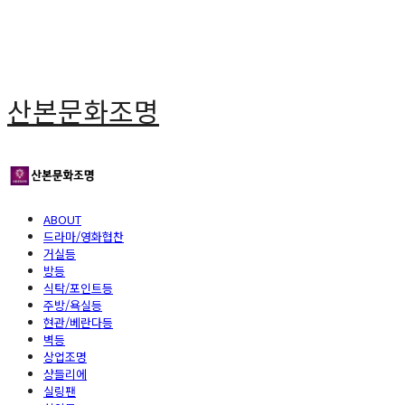
산본문화조명
ABOUT
드라마/영화협찬
거실등
방등
식탁/포인트등
주방/욕실등
현관/베란다등
벽등
상업조명
샹들리에
실링팬