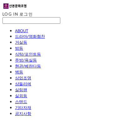
LOG IN
로그인
ABOUT
드라마/영화협찬
거실등
방등
식탁/포인트등
주방/욕실등
현관/베란다등
벽등
상업조명
샹들리에
실링팬
실외등
스탠드
기타자재
공지사항