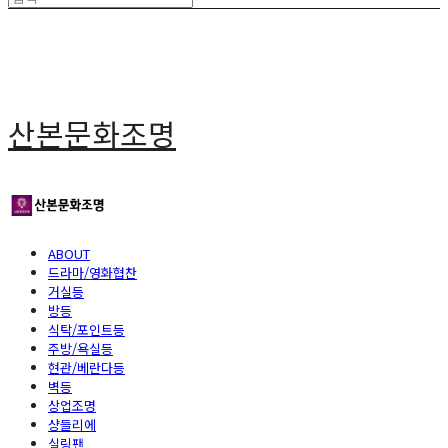
산본문화조명
ABOUT
드라마/영화협찬
거실등
방등
식탁/포인트등
주방/욕실등
현관/베란다등
벽등
상업조명
샹들리에
실링팬