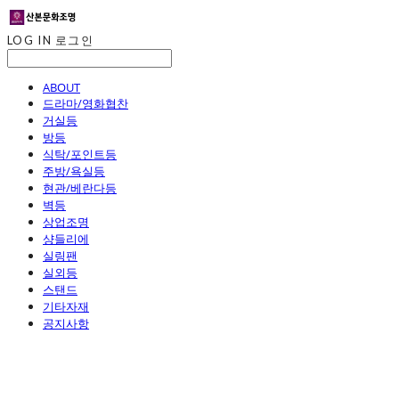
LOG IN
로그인
ABOUT
드라마/영화협찬
거실등
방등
식탁/포인트등
주방/욕실등
현관/베란다등
벽등
상업조명
샹들리에
실링팬
실외등
스탠드
기타자재
공지사항