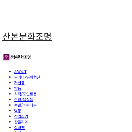
산본문화조명
ABOUT
드라마/영화협찬
거실등
방등
식탁/포인트등
주방/욕실등
현관/베란다등
벽등
상업조명
샹들리에
실링팬