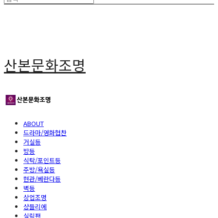
산본문화조명
ABOUT
드라마/영화협찬
거실등
방등
식탁/포인트등
주방/욕실등
현관/베란다등
벽등
상업조명
샹들리에
실링팬