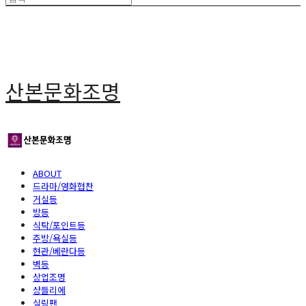
산본문화조명
ABOUT
드라마/영화협찬
거실등
방등
식탁/포인트등
주방/욕실등
현관/베란다등
벽등
상업조명
샹들리에
실링팬