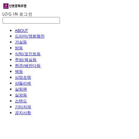
LOG IN
로그인
ABOUT
드라마/영화협찬
거실등
방등
식탁/포인트등
주방/욕실등
현관/베란다등
벽등
상업조명
샹들리에
실링팬
실외등
스탠드
기타자재
공지사항