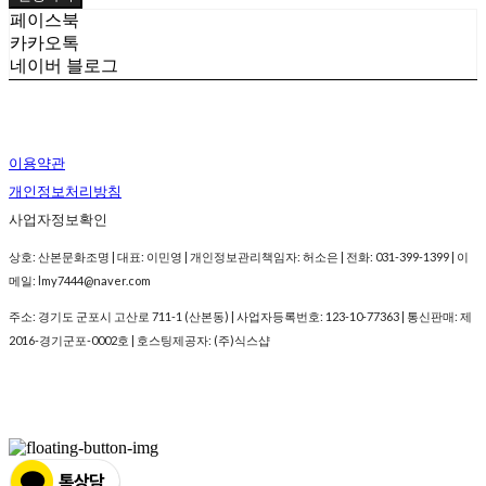
페이스북
카카오톡
네이버 블로그
이용약관
개인정보처리방침
사업자정보확인
상호: 산본문화조명 | 대표: 이민영 | 개인정보관리책임자: 허소은 | 전화: 031-399-1399 | 이
메일: lmy7444@naver.com
주소: 경기도 군포시 고산로 711-1 (산본동) | 사업자등록번호:
123-10-77363
| 통신판매:
제
2016-경기군포-0002호
| 호스팅제공자: (주)식스샵