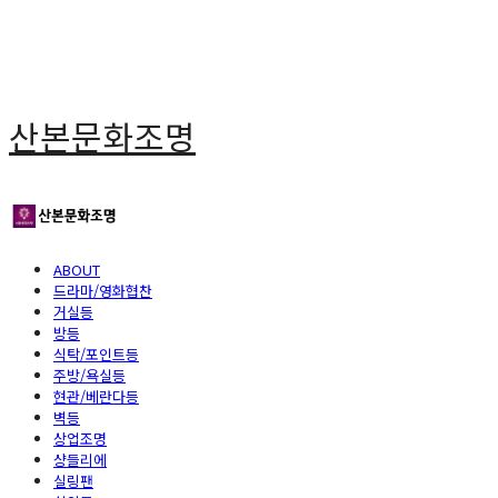
산본문화조명
ABOUT
드라마/영화협찬
거실등
방등
식탁/포인트등
주방/욕실등
현관/베란다등
벽등
상업조명
샹들리에
실링팬