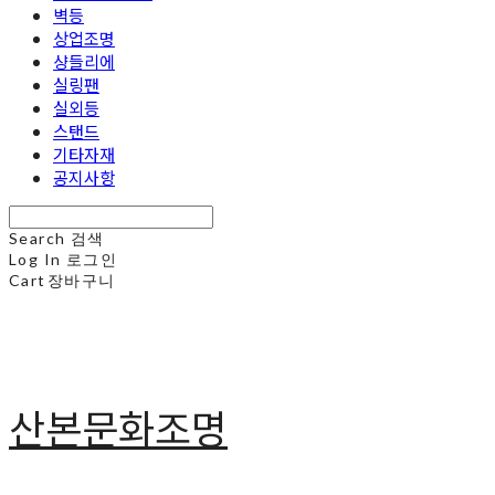
벽등
상업조명
샹들리에
실링팬
실외등
스탠드
기타자재
공지사항
Search
검색
Log In
로그인
Cart
장바구니
산본문화조명