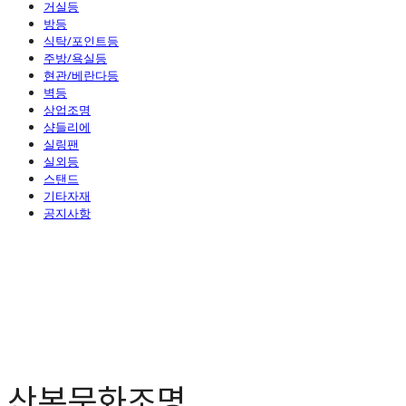
거실등
방등
식탁/포인트등
주방/욕실등
현관/베란다등
벽등
상업조명
샹들리에
실링팬
실외등
스탠드
기타자재
공지사항
산본문화조명