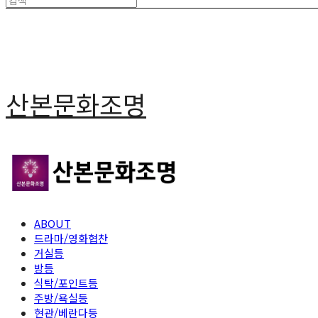
산본문화조명
ABOUT
드라마/영화협찬
거실등
방등
식탁/포인트등
주방/욕실등
현관/베란다등