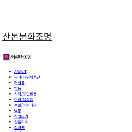
산본문화조명
ABOUT
드라마/영화협찬
거실등
방등
식탁/포인트등
주방/욕실등
현관/베란다등
벽등
상업조명
샹들리에
실링팬