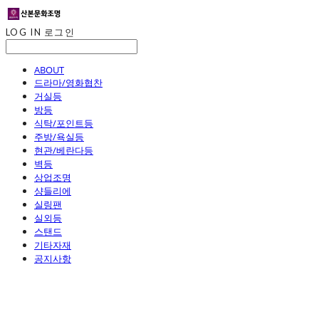
LOG IN
로그인
ABOUT
드라마/영화협찬
거실등
방등
식탁/포인트등
주방/욕실등
현관/베란다등
벽등
상업조명
샹들리에
실링팬
실외등
스탠드
기타자재
공지사항