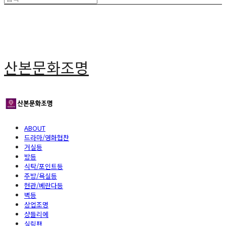
산본문화조명
ABOUT
드라마/영화협찬
거실등
방등
식탁/포인트등
주방/욕실등
현관/베란다등
벽등
상업조명
샹들리에
실링팬