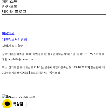
페이스북
카카오톡
네이버 블로그
이용약관
개인정보처리방침
사업자정보확인
상호: 산본문화조명 | 대표: 이민영 | 개인정보관리책임자: 허소은 | 전화: 031-399-1399 | 이
메일: lmy7444@naver.com
주소: 경기도 군포시 고산로 711-1 (산본동) | 사업자등록번호:
123-10-77363
| 통신판매:
제
2016-경기군포-0002호
| 호스팅제공자: (주)식스샵