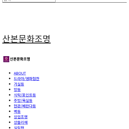
산본문화조명
ABOUT
드라마/영화협찬
거실등
방등
식탁/포인트등
주방/욕실등
현관/베란다등
벽등
상업조명
샹들리에
실링팬