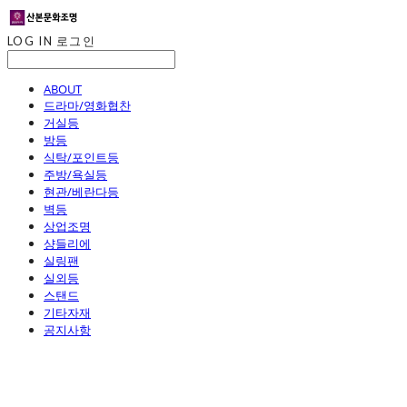
LOG IN
로그인
ABOUT
드라마/영화협찬
거실등
방등
식탁/포인트등
주방/욕실등
현관/베란다등
벽등
상업조명
샹들리에
실링팬
실외등
스탠드
기타자재
공지사항