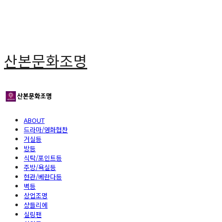
산본문화조명
ABOUT
드라마/영화협찬
거실등
방등
식탁/포인트등
주방/욕실등
현관/베란다등
벽등
상업조명
샹들리에
실링팬