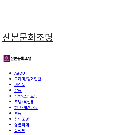
산본문화조명
ABOUT
드라마/영화협찬
거실등
방등
식탁/포인트등
주방/욕실등
현관/베란다등
벽등
상업조명
샹들리에
실링팬