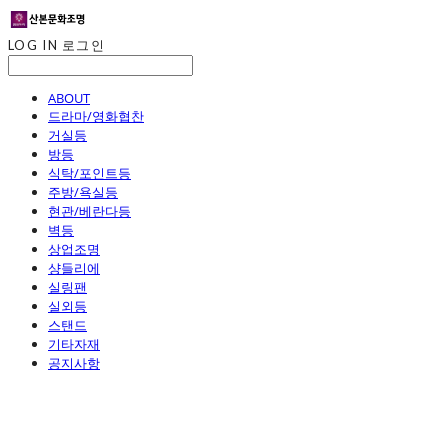
LOG IN
로그인
ABOUT
드라마/영화협찬
거실등
방등
식탁/포인트등
주방/욕실등
현관/베란다등
벽등
상업조명
샹들리에
실링팬
실외등
스탠드
기타자재
공지사항