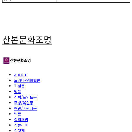
산본문화조명
ABOUT
드라마/영화협찬
거실등
방등
식탁/포인트등
주방/욕실등
현관/베란다등
벽등
상업조명
샹들리에
실링팬