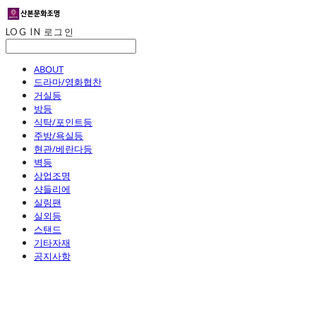
LOG IN
로그인
ABOUT
드라마/영화협찬
거실등
방등
식탁/포인트등
주방/욕실등
현관/베란다등
벽등
상업조명
샹들리에
실링팬
실외등
스탠드
기타자재
공지사항