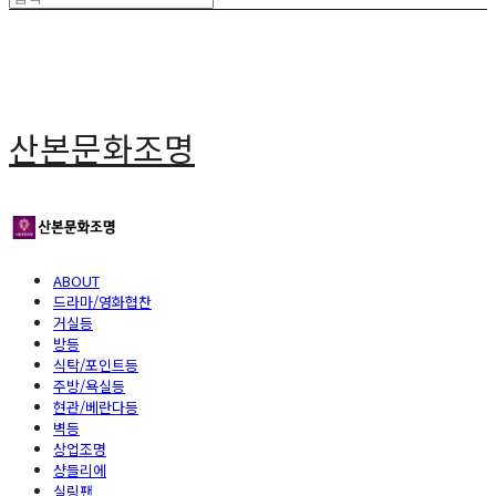
산본문화조명
ABOUT
드라마/영화협찬
거실등
방등
식탁/포인트등
주방/욕실등
현관/베란다등
벽등
상업조명
샹들리에
실링팬