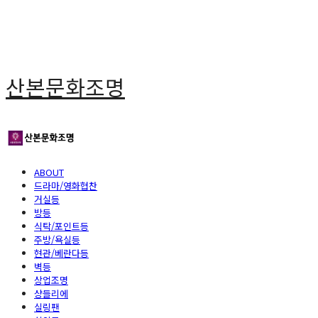
산본문화조명
ABOUT
드라마/영화협찬
거실등
방등
식탁/포인트등
주방/욕실등
현관/베란다등
벽등
상업조명
샹들리에
실링팬