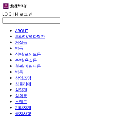
LOG IN
로그인
ABOUT
드라마/영화협찬
거실등
방등
식탁/포인트등
주방/욕실등
현관/베란다등
벽등
상업조명
샹들리에
실링팬
실외등
스탠드
기타자재
공지사항