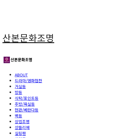
산본문화조명
ABOUT
드라마/영화협찬
거실등
방등
식탁/포인트등
주방/욕실등
현관/베란다등
벽등
상업조명
샹들리에
실링팬