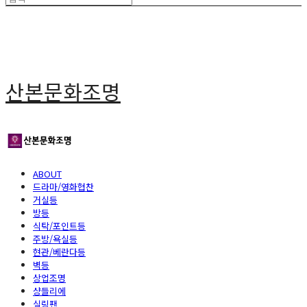
산본문화조명
ABOUT
드라마/영화협찬
거실등
방등
식탁/포인트등
주방/욕실등
현관/베란다등
벽등
상업조명
샹들리에
실링팬