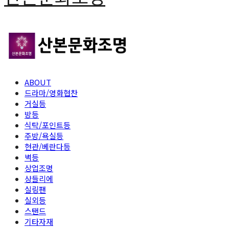
ABOUT
드라마/영화협찬
거실등
방등
식탁/포인트등
주방/욕실등
현관/베란다등
벽등
상업조명
샹들리에
실링팬
실외등
스탠드
기타자재