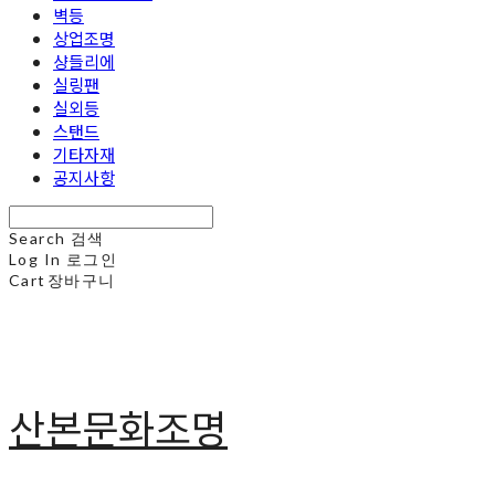
벽등
상업조명
샹들리에
실링팬
실외등
스탠드
기타자재
공지사항
Search
검색
Log In
로그인
Cart
장바구니
산본문화조명