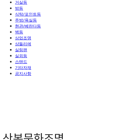
거실등
방등
식탁/포인트등
주방/욕실등
현관/베란다등
벽등
상업조명
샹들리에
실링팬
실외등
스탠드
기타자재
공지사항
산본문화조명