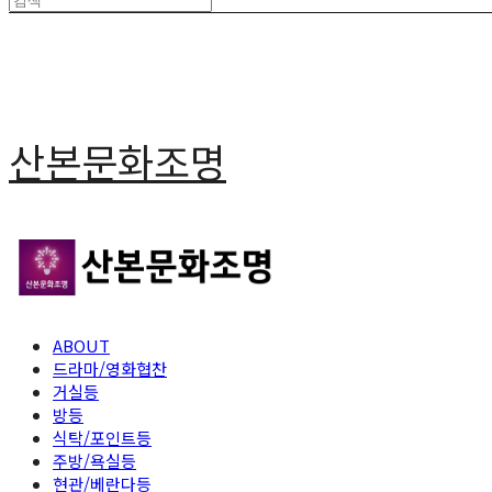
산본문화조명
ABOUT
드라마/영화협찬
거실등
방등
식탁/포인트등
주방/욕실등
현관/베란다등