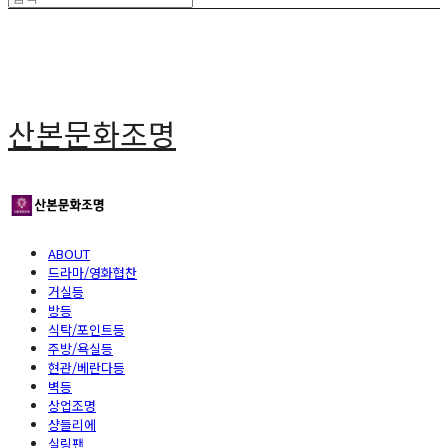
산본문화조명
ABOUT
드라마/영화협찬
거실등
방등
식탁/포인트등
주방/욕실등
현관/베란다등
벽등
상업조명
샹들리에
실링팬