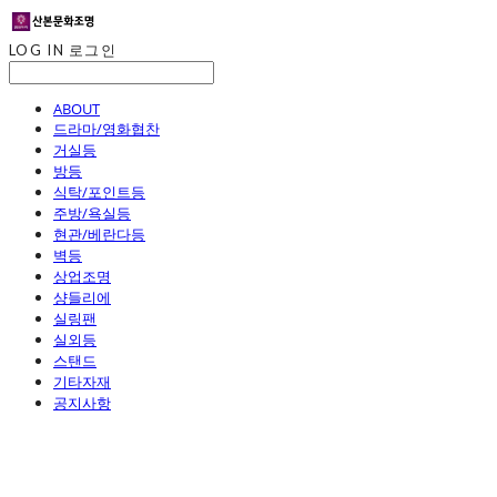
LOG IN
로그인
ABOUT
드라마/영화협찬
거실등
방등
식탁/포인트등
주방/욕실등
현관/베란다등
벽등
상업조명
샹들리에
실링팬
실외등
스탠드
기타자재
공지사항