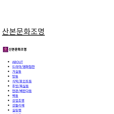
산본문화조명
ABOUT
드라마/영화협찬
거실등
방등
식탁/포인트등
주방/욕실등
현관/베란다등
벽등
상업조명
샹들리에
실링팬