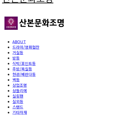
ABOUT
드라마/영화협찬
거실등
방등
식탁/포인트등
주방/욕실등
현관/베란다등
벽등
상업조명
샹들리에
실링팬
실외등
스탠드
기타자재