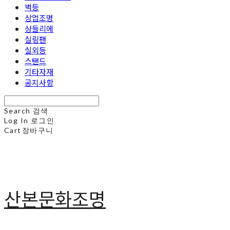
벽등
상업조명
샹들리에
실링팬
실외등
스탠드
기타자재
공지사항
Search
검색
Log In
로그인
Cart
장바구니
산본문화조명