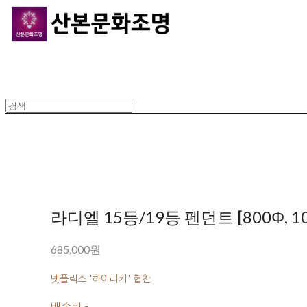
라디엘 15등/19등 펜던트 [800Φ, 1
685,000원
넷플릭스 '하이라키' 협찬