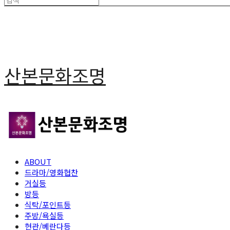
산본문화조명
ABOUT
드라마/영화협찬
거실등
방등
식탁/포인트등
주방/욕실등
현관/베란다등