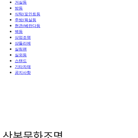
거실등
방등
식탁/포인트등
주방/욕실등
현관/베란다등
벽등
상업조명
샹들리에
실링팬
실외등
스탠드
기타자재
공지사항
산본문화조명