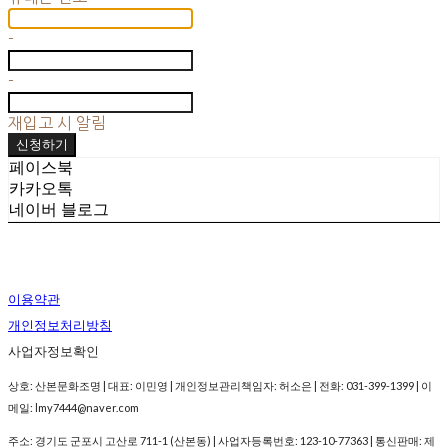
-
-
재입고 시 알림
신청하기
페이스북
카카오톡
네이버 블로그
이용약관
개인정보처리방침
사업자정보확인
상호: 산본문화조명 | 대표: 이민영 | 개인정보관리책임자: 허소은 | 전화: 031-399-1399 | 이
메일: lmy7444@naver.com
주소: 경기도 군포시 고산로 711-1 (산본동) | 사업자등록번호:
123-10-77363
| 통신판매:
제