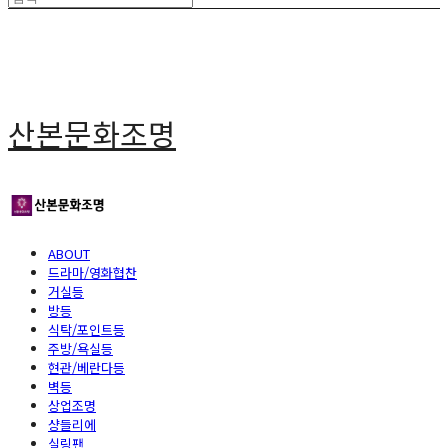
산본문화조명
ABOUT
드라마/영화협찬
거실등
방등
식탁/포인트등
주방/욕실등
현관/베란다등
벽등
상업조명
샹들리에
실링팬