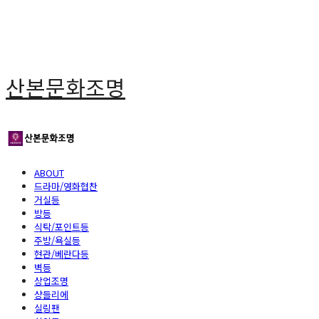
산본문화조명
ABOUT
드라마/영화협찬
거실등
방등
식탁/포인트등
주방/욕실등
현관/베란다등
벽등
상업조명
샹들리에
실링팬