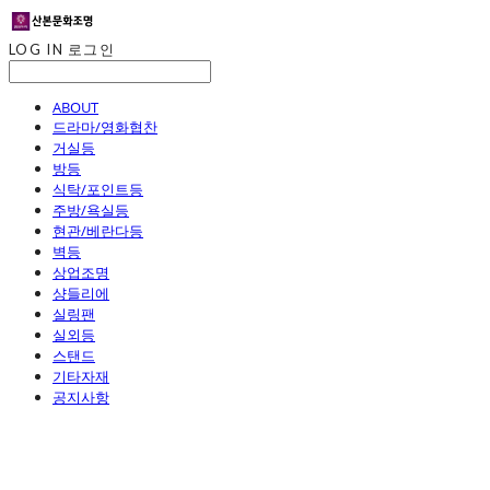
LOG IN
로그인
ABOUT
드라마/영화협찬
거실등
방등
식탁/포인트등
주방/욕실등
현관/베란다등
벽등
상업조명
샹들리에
실링팬
실외등
스탠드
기타자재
공지사항