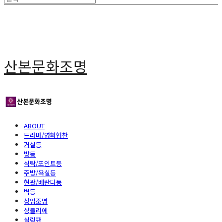
산본문화조명
ABOUT
드라마/영화협찬
거실등
방등
식탁/포인트등
주방/욕실등
현관/베란다등
벽등
상업조명
샹들리에
실링팬