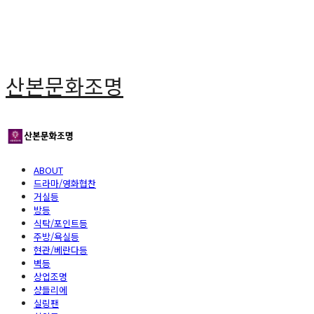
산본문화조명
ABOUT
드라마/영화협찬
거실등
방등
식탁/포인트등
주방/욕실등
현관/베란다등
벽등
상업조명
샹들리에
실링팬