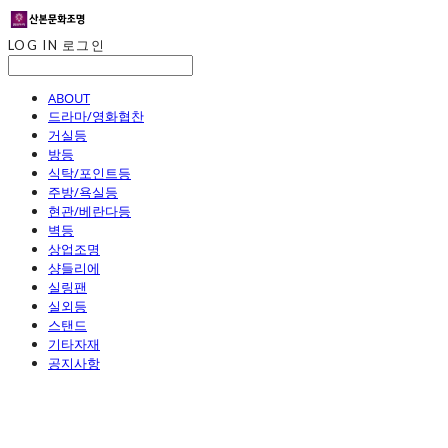
LOG IN
로그인
ABOUT
드라마/영화협찬
거실등
방등
식탁/포인트등
주방/욕실등
현관/베란다등
벽등
상업조명
샹들리에
실링팬
실외등
스탠드
기타자재
공지사항