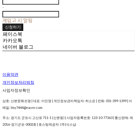
-
재입고 시 알림
신청하기
페이스북
카카오톡
네이버 블로그
이용약관
개인정보처리방침
사업자정보확인
상호: 산본문화조명 | 대표: 이민영 | 개인정보관리책임자: 허소은 | 전화: 031-399-1399 | 이
메일: lmy7444@naver.com
주소: 경기도 군포시 고산로 711-1 (산본동) | 사업자등록번호:
123-10-77363
| 통신판매:
제
2016-경기군포-0002호
| 호스팅제공자: (주)식스샵