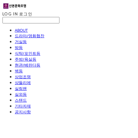
LOG IN
로그인
ABOUT
드라마/영화협찬
거실등
방등
식탁/포인트등
주방/욕실등
현관/베란다등
벽등
상업조명
샹들리에
실링팬
실외등
스탠드
기타자재
공지사항