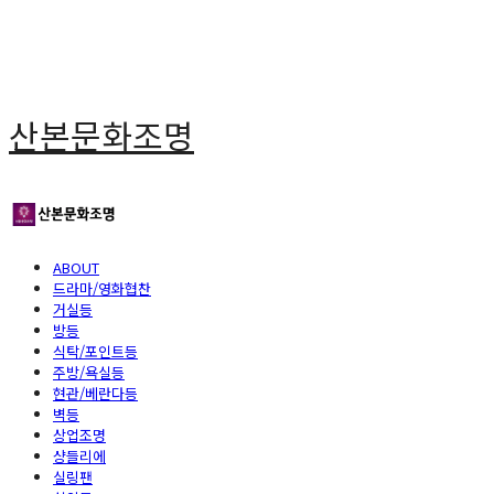
산본문화조명
ABOUT
드라마/영화협찬
거실등
방등
식탁/포인트등
주방/욕실등
현관/베란다등
벽등
상업조명
샹들리에
실링팬