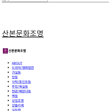
산본문화조명
ABOUT
드라마/영화협찬
거실등
방등
식탁/포인트등
주방/욕실등
현관/베란다등
벽등
상업조명
샹들리에
실링팬