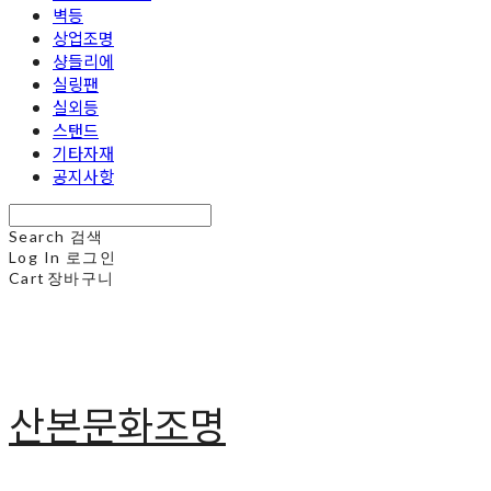
벽등
상업조명
샹들리에
실링팬
실외등
스탠드
기타자재
공지사항
Search
검색
Log In
로그인
Cart
장바구니
산본문화조명