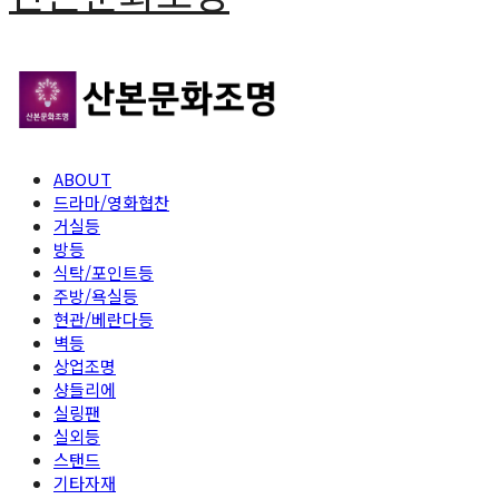
ABOUT
드라마/영화협찬
거실등
방등
식탁/포인트등
주방/욕실등
현관/베란다등
벽등
상업조명
샹들리에
실링팬
실외등
스탠드
기타자재