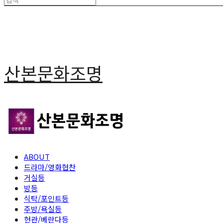
산본문화조명
ABOUT
드라마/영화협찬
거실등
방등
식탁/포인트등
주방/욕실등
현관/베란다등