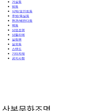
거실등
방등
식탁/포인트등
주방/욕실등
현관/베란다등
벽등
상업조명
샹들리에
실링팬
실외등
스탠드
기타자재
공지사항
산본문화조명