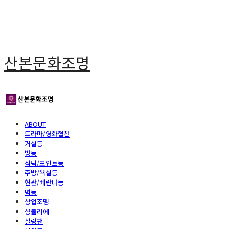
산본문화조명
ABOUT
드라마/영화협찬
거실등
방등
식탁/포인트등
주방/욕실등
현관/베란다등
벽등
상업조명
샹들리에
실링팬