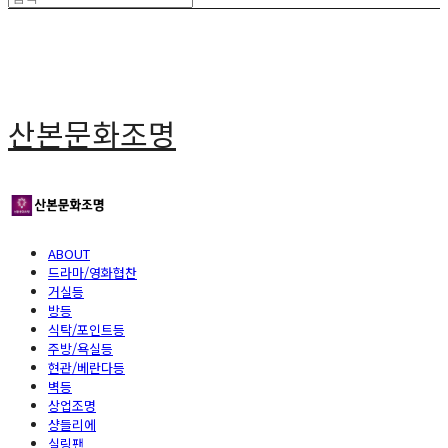
산본문화조명
ABOUT
드라마/영화협찬
거실등
방등
식탁/포인트등
주방/욕실등
현관/베란다등
벽등
상업조명
샹들리에
실링팬