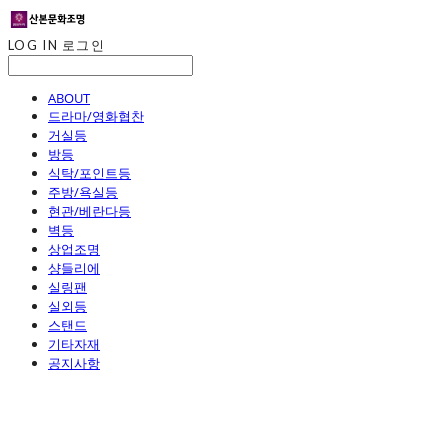
LOG IN
로그인
ABOUT
드라마/영화협찬
거실등
방등
식탁/포인트등
주방/욕실등
현관/베란다등
벽등
상업조명
샹들리에
실링팬
실외등
스탠드
기타자재
공지사항